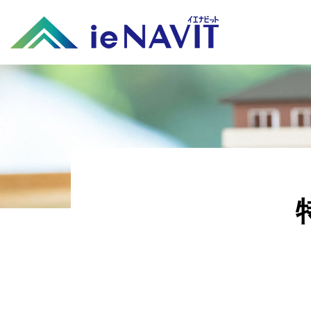
コ
ン
テ
ン
ツ
へ
ス
キ
ッ
プ