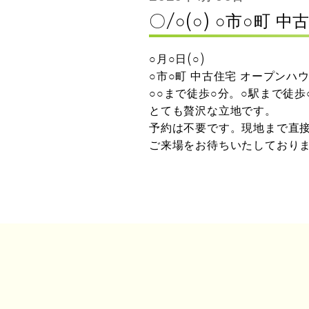
〇/○(○) ○市○町
○月○日(○)
○市○町 中古住宅 オープンハ
○○まで徒歩○分。○駅まで徒歩
とても贅沢な立地です。
予約は不要です。現地まで直
ご来場をお待ちいたしており